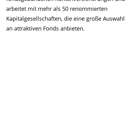
arbeitet mit mehr als 50 renommierten
Kapitalgesellschaften, die eine große Auswahl
an attraktiven Fonds anbieten.
Diese Möglichkeiten sind immer inklusive
bei FONDS PUR:
Von Anfang an flexibel
Sie haben die Möglichkeit, mit
einem verminderten Beitrag zu
starten und ihn in den ersten
Jahren schrittweise zu erhöhen.