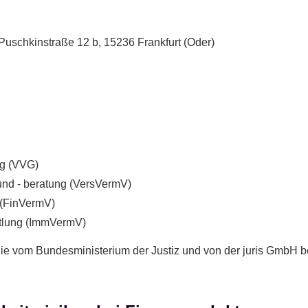
uschkinstraße 12 b, 15236 Frankfurt (Oder)
ag (VVG)
und - beratung (VersVermV)
 (FinVermV)
ttlung (ImmVermV)
die vom Bundesministerium der Justiz und von der juris Gmb