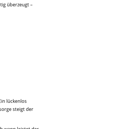
tig überzeugt –
Ein lückenlos
sorge steigt der
ab wann leistet der