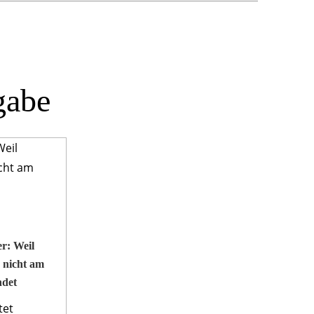
gabe
r: Weil
 nicht am
ndet
tet