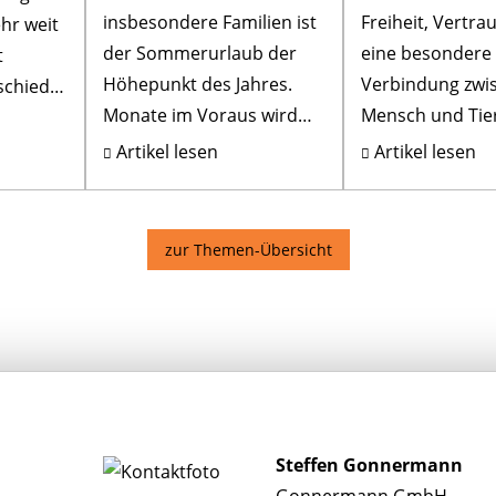
insbesondere Familien ist
Freiheit, Vertr
hr weit
der Sommerurlaub der
eine besondere
t
Höhepunkt des Jahres.
Verbindung zwi
schied
Monate im Voraus wird
Mensch und Tie
: nämlich
geplant, gespart und
Gleichzeitig bri
Artikel lesen
Artikel lesen
organisiert. Flug,
Beziehung Vera
Unterkunft, Ausflüge –
mit sich – nicht
schne...
emotional, son
zur Themen-Übersicht
fina...
Steffen Gonnermann
Gonnermann GmbH