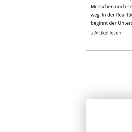
Menschen noch se
weg. In der Realitä
beginnt der Unter
jedoch viel früher
Artikel lesen
jetzt – u...