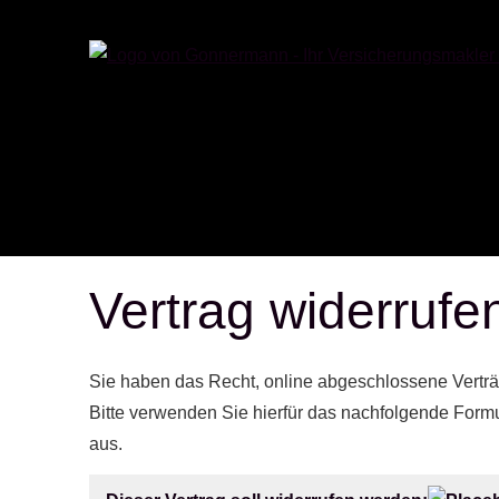
Vertrag widerrufe
Sie haben das Recht, online abgeschlossene Verträ
Bitte verwenden Sie hierfür das nachfolgende Formul
aus.