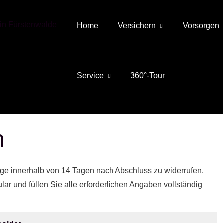
Home
Versichern
Vorsorgen
Service
360°-Tour
n
ge innerhalb von 14 Tagen nach Abschluss zu widerrufen.
ar und füllen Sie alle erforderlichen Angaben vollständig